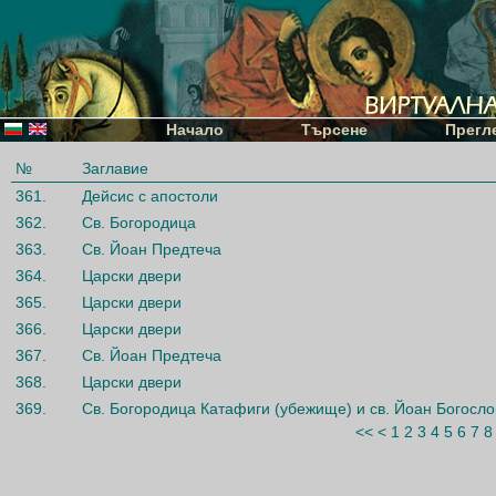
Начало
Търсене
Прегл
№
Заглавие
361.
Дейсис с апостоли
362.
Св. Богородица
363.
Св. Йоан Предтеча
364.
Царски двери
365.
Царски двери
366.
Царски двери
367.
Св. Йоан Предтеча
368.
Царски двери
369.
Св. Богородица Катафиги (убежище) и св. Йоан Богосло
<<
<
1
2
3
4
5
6
7
8