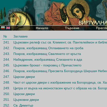
Начало
Търсене
Прегл
№
Заглавие
241.
Църковен релеф със св. Климент, св. Пантелеймон и библ
242.
Покров, изобразяващ Оплакването на гроба
243.
Покров, изобразяващ Свалянето от кръста
244.
Набедреник, изобразяващ Слизането в ада
245.
Църковен брокат - покровец с Причастието
246.
Покров, изобразяващ Пресвета Богородица Ширшая Небе
247.
Царски двери
248.
Част от царски двери с изображение на Богородица, св. Х
249.
Цитра от върха на иконостасен кръст с образа на св. Бого
250.
Царски двери
251.
Църковни двери
252.
Св. Димитър