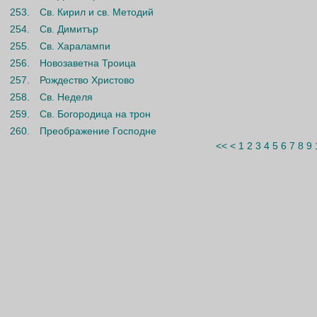
253.
Св. Кирил и св. Методий
254.
Св. Димитър
255.
Св. Харалампи
256.
Новозаветна Троица
257.
Рождество Христово
258.
Св. Неделя
259.
Св. Богородица на трон
260.
Преображение Господне
<<
<
1
2
3
4
5
6
7
8
9