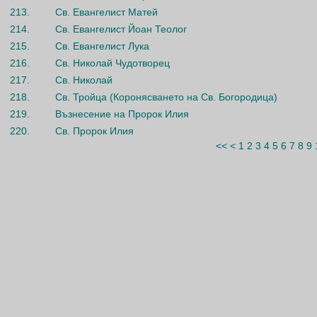
213.
Св. Евангелист Матей
214.
Св. Евангелист Йоан Теолог
215.
Св. Евангелист Лука
216.
Св. Николай Чудотворец
217.
Св. Николай
218.
Св. Тройца (Коронясването на Св. Богородица)
219.
Възнесение на Пророк Илия
220.
Св. Пророк Илия
<<
<
1
2
3
4
5
6
7
8
9