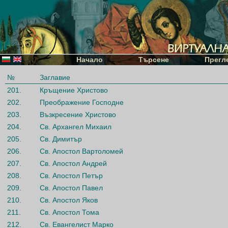
Начало
Търсене
Прегл
№
Заглавие
201.
Кръщение Христово
202.
Преображение Господне
203.
Възкресение Христово
204.
Св. Архангел Михаил
205.
Св. Димитър
206.
Св. Апостол Вартоломей
207.
Св. Апостол Андрей
208.
Св. Апостол Петър
209.
Св. Апостол Павел
210.
Св. Апостол Яков
211.
Св. Апостол Тома
212.
Св. Евангелист Марко