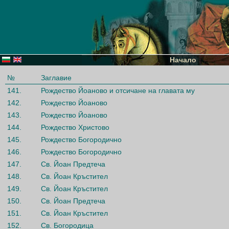
Начало
№
Заглавие
141.
Рождество Йоаново и отсичане на главата му
142.
Рождество Йоаново
143.
Рождество Йоаново
144.
Рождество Христово
145.
Рождество Богородично
146.
Рождество Богородично
147.
Св. Йоан Предтеча
148.
Св. Йоан Кръстител
149.
Св. Йоан Кръстител
150.
Св. Йоан Предтеча
151.
Св. Йоан Кръстител
152.
Св. Богородица