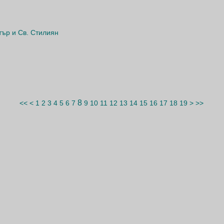
тър и Св. Стилиян
8
<<
<
1
2
3
4
5
6
7
9
10
11
12
13
14
15
16
17
18
19
>
>>