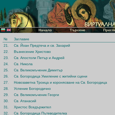
Начало
Търсене
Прегл
№
Заглавие
21.
Св. Йоан Предтеча и св. Захарий
22.
Възнесение Христово
23.
Св. Апостоли Петър и Андрей
24.
Св. Никола
25.
Св. Великомъченик Димитър
26.
Св. Богородица Умиление с житийни сцени
27.
Новозаветна Троица и коронясване на Св. Богородица
28.
Успение Богородично
29.
Св. Великомъченик Георги
30.
Св. Атанасий
31.
Христос Вседържител
32.
Св. Богородица Пътеводителка