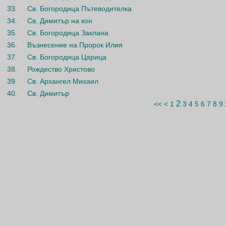
33.
Св. Богородица Пътеводителка
34.
Св. Димитър на кон
35.
Св. Богородица Заклана
36.
Възнесение на Пророк Илия
37.
Св. Богородица Царица
38.
Рождество Христово
39.
Св. Архангел Михаил
40.
Св. Димитър
2
<<
<
1
3
4
5
6
7
8
9