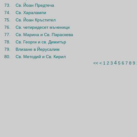
73.
Св. Йоан Предтеча
74.
Св. Харалампи
75.
Св. Йоан Кръстител
76.
Св. четиридесет мъченици
77.
Св. Марина и Св. Параскева
78.
Св. Георги и св. Димитър
79.
Влизане в Йерусалим
80.
Св. Методий и Св. Кирил
4
<<
<
1
2
3
5
6
7
8
9