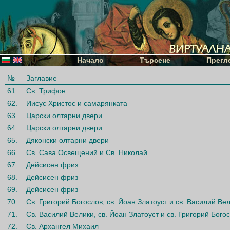
Начало
Търсене
Прегл
№
Заглавие
61.
Св. Трифон
62.
Иисус Христос и самарянката
63.
Царски олтарни двери
64.
Царски олтарни двери
65.
Дяконски олтарни двери
66.
Св. Сава Освещений и Св. Николай
67.
Дейсисен фриз
68.
Дейсисен фриз
69.
Дейсисен фриз
70.
Св. Григорий Богослов, св. Йоан Златоуст и св. Василий Ве
71.
Св. Василий Велики, св. Йоан Златоуст и св. Григорий Бого
72.
Св. Архангел Михаил