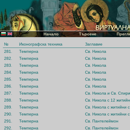
Начало
Търсене
Прегл
№
Иконографска техника
Заглавие
281.
Темперна
Св. Никола
282.
Темперна
Св. Никола
283.
Темперна
Св. Никола
284.
Темперна
Св. Никола
285.
Темперна
Св. Никола
286.
Темперна
Св. Никола
287.
Темперна
Св. Никола и Св. Спир
288.
Темперна
Св. Никола с 12 житий
289.
Темперна
Св. Никола с житийни 
290.
Темперна
Св. Никола с житийни 
291.
Темперна
Св. Пантелеймон
292.
Темперна
Св. Пантелеймон