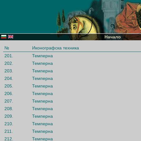
Начало
№
Иконографска техника
201.
Темперна
202.
Темперна
203.
Темперна
204.
Темперна
205.
Темперна
206.
Темперна
207.
Темперна
208.
Темперна
209.
Темперна
210.
Темперна
211.
Темперна
212.
Темперна