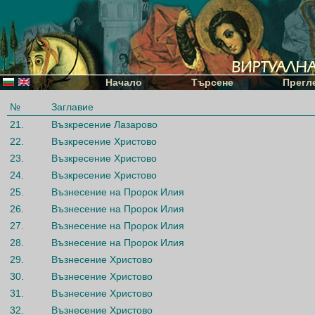
Начало
Търсене
Прегл
№
Заглавие
21.
Възкресение Лазарово
22.
Възкресение Христово
23.
Възкресение Христово
24.
Възкресение Христово
25.
Възнесение на Пророк Илия
26.
Възнесение на Пророк Илия
27.
Възнесение на Пророк Илия
28.
Възнесение на Пророк Илия
29.
Възнесение Христово
30.
Възнесение Христово
31.
Възнесение Христово
32.
Възнесение Христово