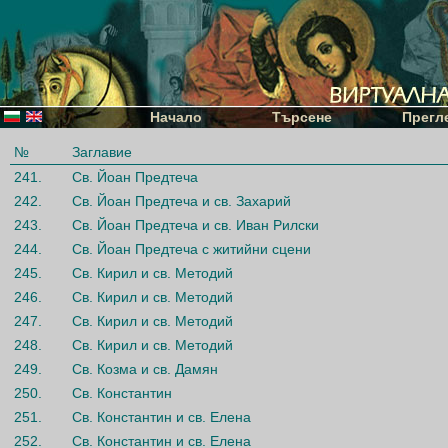
Начало
Търсене
Прегл
№
Заглавие
241.
Св. Йоан Предтеча
242.
Св. Йоан Предтеча и св. Захарий
243.
Св. Йоан Предтеча и св. Иван Рилски
244.
Св. Йоан Предтеча с житийни сцени
245.
Св. Кирил и св. Методий
246.
Св. Кирил и св. Методий
247.
Св. Кирил и св. Методий
248.
Св. Кирил и св. Методий
249.
Св. Козма и св. Дамян
250.
Св. Константин
251.
Св. Константин и св. Елена
252.
Св. Константин и св. Елена