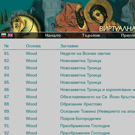
Начало
Търсене
Прегл
№
Основа
Заглавие
81.
Wood
Неделя на Всички светии
82.
Wood
Новозаветна Троица
83.
Wood
Новозаветна Троица
84.
Wood
Новозаветна Троица
85.
Wood
Новозаветна Троица
86.
Wood
Новозаветна Троица и коронясване н
87.
Wood
Обезглавяването на Св. Йоан Кръсти
88.
Wood
Обрезание Христово
89.
Wood
Осезание Томино (Неверието на апо
90.
Wood
Покров Богородичен
91.
Wood
Преображение Господне
92.
Wood
Преображение Господне