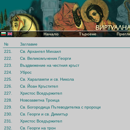
Начало
Търсене
Прегл
№
Заглавие
221.
Св. Архангел Михаил
222.
Св. Великомъченик Георги
223.
Въздвижение на честния кръст
224.
Уброс
225.
Св. Харалампи и св. Никола
226.
Св. Йоан Кръстител
227.
Христос Вседържител
228.
Новозаветна Троица
229.
Св. Богородица Пътеводителка с пророци
230.
Св. Георги и св. Димитър
231.
Христос Вседържител
232.
Св. Георги на трон