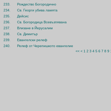
233.
Рождество Богородично
234.
Св. Георги убива ламята
235.
Дейсис
236.
Св. Богородица Всевъзпявана
237.
Влизане в Йерусалим
238.
Св. Димитър
239.
Евангелски релеф
240.
Релеф от Черепишкото евангелие
<<
<
1
2
3
4
5
6
7
8
9