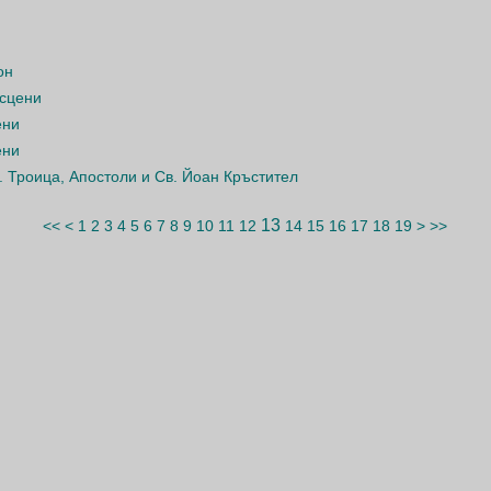
он
 сцени
ени
ени
в. Троица, Апостоли и Св. Йоан Кръстител
13
<<
<
1
2
3
4
5
6
7
8
9
10
11
12
14
15
16
17
18
19
>
>>