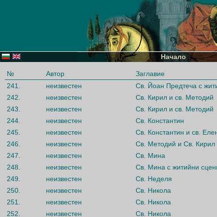
Начало
№
Автор
Заглавие
241.
неизвестен
Св. Йоан Предтеча с жит
242.
неизвестен
Св. Кирил и св. Методий
243.
неизвестен
Св. Кирил и св. Методий
244.
неизвестен
Св. Константин
245.
неизвестен
Св. Константин и св. Еле
246.
неизвестен
Св. Методий и Св. Кирил
247.
неизвестен
Св. Мина
248.
неизвестен
Св. Мина с житийни сцен
249.
неизвестен
Св. Неделя
250.
неизвестен
Св. Никола
251.
неизвестен
Св. Никола
252.
неизвестен
Св. Никола