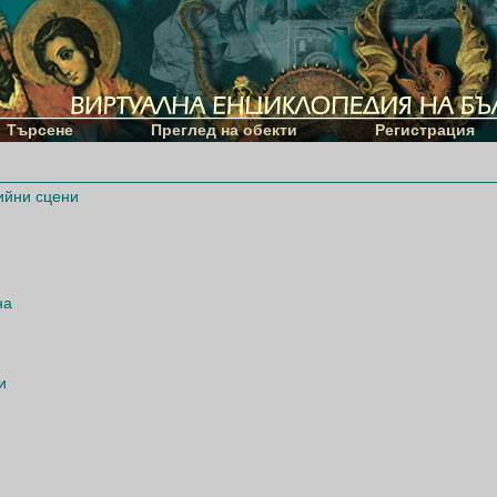
Търсене
Преглед на обекти
Регистрация
ийни сцени
на
и