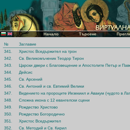
Начало
Търсене
Прегл
№
Заглавие
341.
Христос Вседържител на трон
342.
Св. Великомъченик Теодор Тирон
343.
Царски двери с Благовещение и Апостолите Петър и Пав
344.
Дейсис
345.
Св. Арсений
346.
Св. Антоний и св. Евтимий Велики
347.
Видението на пророците Иезекиил и Авакум (чудото в Ла
348.
Сложна икона с 12 евангелски сцени
349.
Рождество Христово
350.
Рождество Богородично
351.
Христос Вседържител
352.
Св. Методий и Св. Кирил