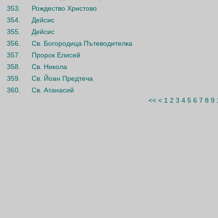
353.
Рождество Христово
354.
Дейсис
355.
Дейсис
356.
Св. Богородица Пътеводителка
357.
Пророк Елисей
358.
Св. Никола
359.
Св. Йоан Предтеча
360.
Св. Атанасий
<<
<
1
2
3
4
5
6
7
8
9